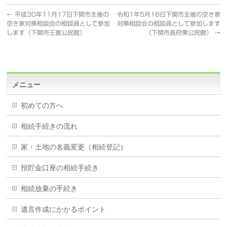
←
平成30年11月17日下関市主催の
令和1年5月18日下関市主催の空き家
空き家対策相談会の相談員として参加
対策相談会の相談員として参加します
します（下関市王喜公民館）
（下関市長府東公民館）
→
メニュー
初めての方へ
相続手続きの流れ
家・土地の名義変更（相続登記）
預貯金口座の相続手続き
相続放棄の手続き
遺言作成にかかるポイント