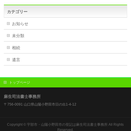
カテゴリー
お知らせ
未分類
相続
遺言
トップページ
麻生司法書士事務所
〒756-0091 山口県山陽小野田市日の出1-4-12
Copyright ©
宇部市・山陽小野田市の登記は麻生司法書士事務所
All Rights
Reserved.