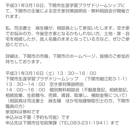
平成31年3月16日、下関市生涯学習プラザドリームシップに
て、下関市の主催による空き家対策説明会・無料相談会が開催さ
れます。
私、司法書士 麻生穣が、相談員として参加いたします。空き家
でお悩みの方、今後空き家となるかもしれない方、土地・家・自
宅を相続したが、故人名義のままとなっている方など、ぜひご参
加ください。
詳細は、下関市の市報、下関市のホームページ。皆様のご参加お
待ちしております。
平成31年3月16日（土）13：30～16：00
下関市生涯学習プラザドリームシップ （下関市細江町3-1-1）
13：30～14：00 空き家対策説明会
14：00～16：00 個別無料相談会（不動産登記、相続登記、
相続放棄、生前贈与、売買、賃貸、取壊し、補助金等について）
（相談員は司法書士 麻生穣 ほか宅地建物取引士の方、下関市
職員の方）
参加料は無料です
申込みは不要（予約も可能）です
申込先は下関市住宅政策課（TEL083-231-1941）まで