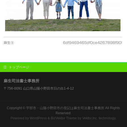
麻生⑨
6df9469465df0ce4267898f9053
トップページ
麻生司法書士事務所
〒756-0091 山口県山陽小野田市日の出1-4-12
Copyright ©
宇部市・山陽小野田市の登記は麻生司法書士事務所
All Rights
Reserved.
Powered by
WordPress
&
BizVektor Theme
by Vektor,Inc. technology.