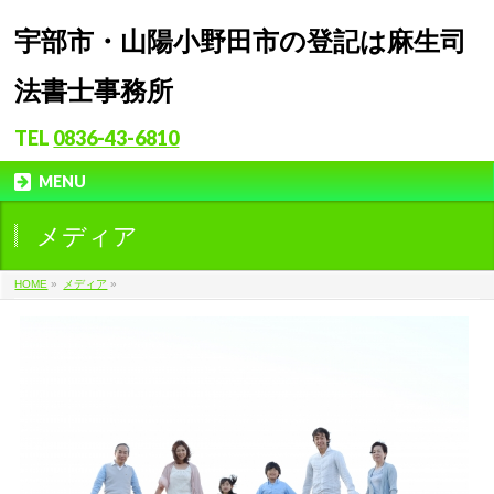
宇部市・山陽小野田市の登記は麻生司
法書士事務所
TEL
0836-43-6810
MENU
メディア
HOME
»
メディア
»